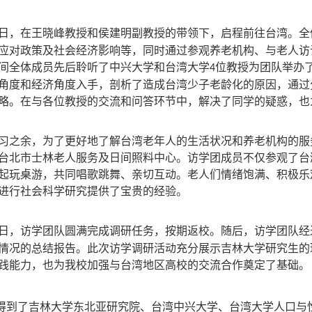
日，在王晓峰教授和侯建明副教授的带领下，启程前往台湾。全
应对政策及社会经济影响等，同时通过参观养老机构、与老人访
间全体成员先后聆听了中兴大学和台湾大学
位教授为团队举办
4
角度和经济角度入手，剖析了造成台湾少子老龄化的原因，通过
略。在与各位教授的交流和问答环节中，解决了同学的疑惑，也
习之余，为了更好地了解台湾老年人的生活状况和养老机构的服
台北市士林老人服务及日间照料中心。访学团成员不仅参观了台
起玩桌游，共同唱歌跳舞、亲切互动。老人们情绪饱满、积极乐
进行社会科学研究提供了宝贵的经验。
日，访学团队圆满完成调研任务，按期返校。随后，访学团队经
情况的总结报告。此次访学调研活动充分展示吉林大学研究生的
践能力，也为我校加强与台湾地区高校的交流合作奠定了基础。
得到了吉林大学东北亚研究院、台湾中兴大学、台湾大学人口与