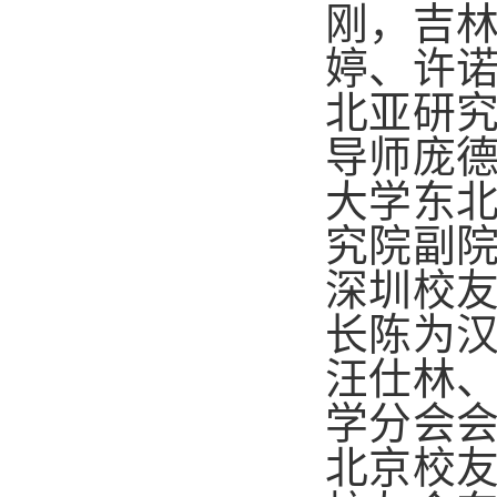
刚，吉
婷、许
北亚研
导师庞
大学东
究院副
深圳校
长陈为
汪仕林
学分会
北京校