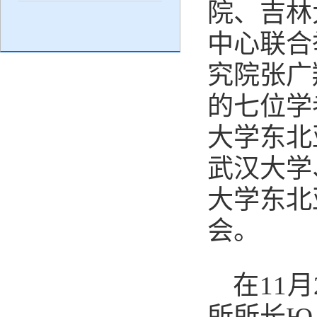
院、吉林
中心
联合
究院张广
的七位学
大学东北
武汉大学
大学东北
会
。
在
11
月
所所长
Ю