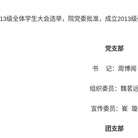
13
级全体学生大会选举，院党委批准，成立
2013
级
党支部
书
记：周博闻
组织委员：魏茗
宣传委员：崔
璇
团支部