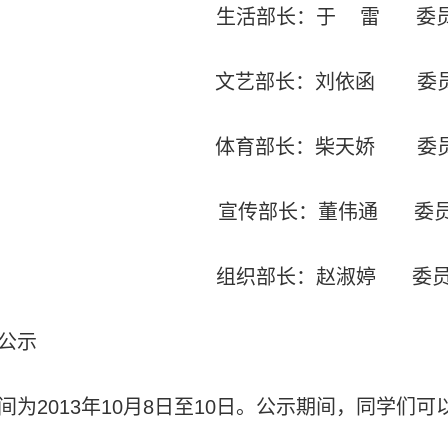
生活部长：于
雷
委
文艺部长：刘依函
委
体育部长：柴天娇
委
宣传部长：董伟通
委
组织部长：赵淑婷
委
公示
间为
2013
年
10
月
8
日至
10
日。公示期间，同学们可