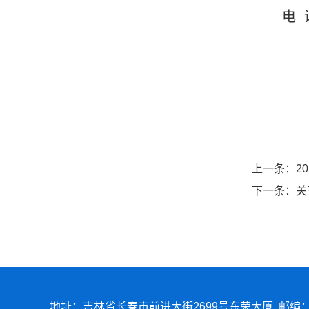
电
上一条：
2
下一条：
关
地址：吉林省长春市前进大街2699号东荣大厦 邮编：1