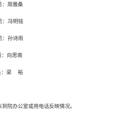
员：周雅桑
员：冯明铭
员：孙诗雨
员：向思南
员：梁
裕
以到院办公室或用电话反映情况。