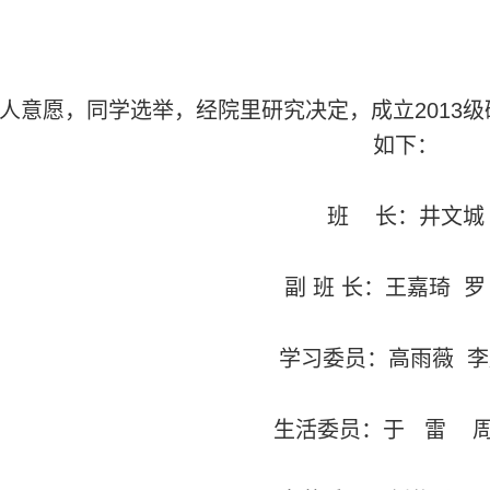
人意愿，同学选举，经院里研究决定，成立
2013
级
如下：
班
长：井文城
副
班
长：王嘉琦
罗
学习委员：高雨薇
李
生活委员：于
雷