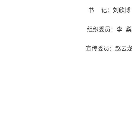
书
记：刘欣博
组织委员：李
燊
宣传委员：赵云