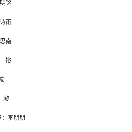
明铭
诗雨
思南
裕
城
璇
员：李朋朋