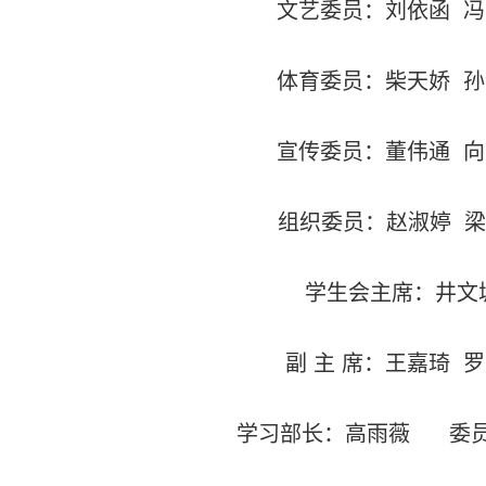
文艺委员：刘依函
冯
体育委员：柴天娇
孙
宣传委员：董伟通
向
组织委员：赵淑婷
梁
学生会主席：井文
副
主
席：王嘉琦
罗
学习部长：高雨薇
委