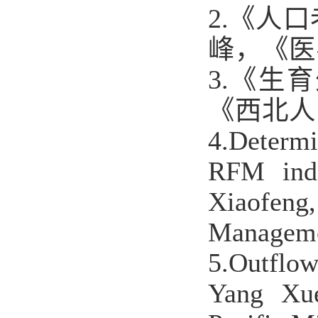
2.
《人口
峰，《医
3.
《生育
《西北人
4.Determ
RFM inde
Xiaofeng
Managemen
5.Outflo
Yang Xue