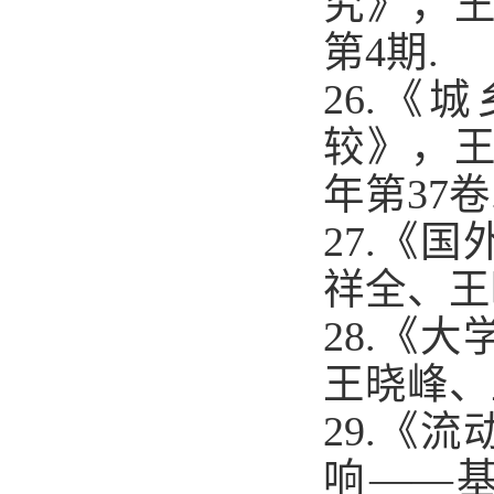
究》，
第
4
期
.
26.
《城
较》，
年第
37
卷
27.
《国
祥全、王
28.
《大
王晓峰、
29.
《流
响——