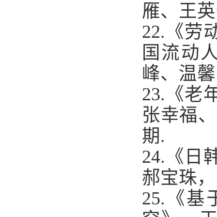
雁、王英
22.
《劳
国流动
峰、温馨
23.
《老
张幸福、
期
.
24.
《日
郝宝珠，
25.
《基