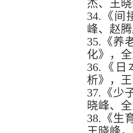
杰、王晓
34.
《间
峰、赵腾
35.
《养
化》，全
36.
《日
析》，王
37.
《少
晓峰、全
38.
《生
王晓峰，