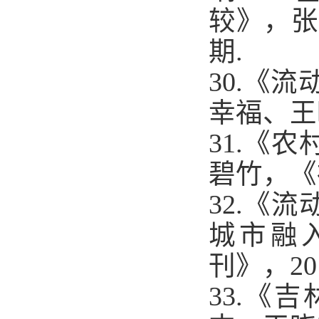
较》，张
期
.
30.
《流
幸福、王
31.
《农
碧竹，《
32.
《流
城市融
刊》，
20
33.
《吉