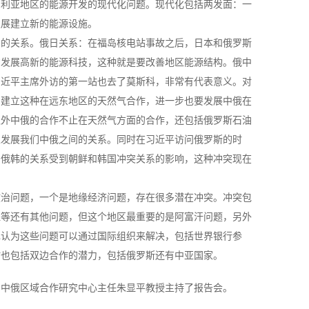
伯利亚地区的能源开发的现代化问题。现代化包括两发面：一
发展建立新的能源设施。
间的关系。俄日关系：在福岛核电站事故之后，日本和俄罗斯
意发展高新的能源科技，这种就是要改善地区能源结构。俄中
习近平主席外访的第一站也去了莫斯科，非常有代表意义。对
国建立这种在远东地区的天然气合作，进一步也要发展中俄在
之外中俄的合作不止在天然气方面的合作，还包括俄罗斯石油
以发展我们中俄之间的关系。同时在习近平访问俄罗斯的时
：俄韩的关系受到朝鲜和韩国冲突关系的影响，这种冲突现在
政治问题，一个是地缘经济问题，存在很多潜在冲突。冲突包
坦等还有其他问题，但这个地区最重要的是阿富汗问题，另外
也认为这些问题可以通过国际组织来解决，包括世界银行参
时也包括双边合作的潜力，包括俄罗斯还有中亚国家。
、中俄区域合作研究中心主任朱显平教授主持了报告会。