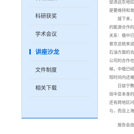
促进远东地
是要维持和
科研获奖
接下来
的能源合作
学术会议
关系：俄中
普京总统来
讲座沙龙
石油方面的
公司的合作
候，中俄已
文件制度
短时间内还
日兹宁
相关下载
括中亚本身
还有跨地区
与，而且上
报告会