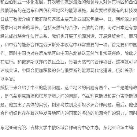
区和西伯利亚一体化发展，其次我们就是最近的俄领导人对远东地区和西
发展俄现有的在远东和西伯利亚地区的能源设施，其次要根据现有的科技
，日兹宁教授介绍了俄罗斯与这些主要东北亚国家包括中、日、韩能源之
的需求出现显著的增长，包括天然气的合作，石油的合作，同时日本还有
已经达成战略合作伙伴关系，我们也开展了能源对话，开展经贸合作。而
说，和中俄的能源合作是俄罗斯外事议程中非常重要的一项。首先要和中
合作。同时中国也对在远东地区向中国东北输送天然气非常感兴趣，除此
也在进行。和俄罗斯联邦的农民企业，签署天然气的合作项目。这样就可
经达成共识，中国会更加积极的参与俄罗斯的能源现代化建设。俄韩关系
难以平复。
教授接下来介绍了中亚的能源问题，这个地区的问题有两个，一个是地缘
的，是乌兹别克斯坦和塔基斯坦之间的问题，乌兹别克斯坦和吉尔吉斯斯
问题。他提出了具体的实例，例如乌兹别克斯坦水源合作问题。最后，他
海合作组织也存在着这种发展地区内的国家的多边的能源合作的潜力，同
由东北亚研究院、吉林大学中俄区域合作研究中心主办，东北亚论坛主编