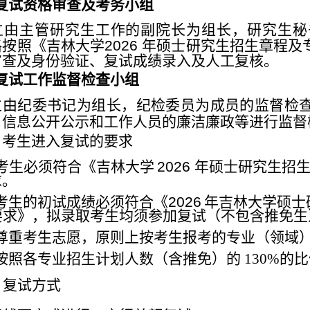
复试资格审查及考务小组
立由主管研究生工作的副院长为组长，研究生秘
格按照《吉林大学
2026
年硕士研究生招生章程及
审查及身份验证、复试成绩录入及
人工复
核。
复试工作监督检查小组
立由纪委书记为组长，纪检委员为成员的监督检
、信息公开公示
和工作人员的廉洁廉政等进行监督
、考生进入复试的要求
考生必须符合《吉林大学
2026
年硕
士研究生招
求。
考生的初试成绩必须符合《
2026
年吉林大学硕士
要求》，拟录取
考生均须参加复试（不包含推免生
尊重考生志愿，原则上按考生报考的专
业（领域
按
照各专业招生计划人数（含推免）的 130%的
、复试方式