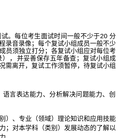
测试。
每位考生面试时间一般不少于
20
分
程录音录像；每个复
试小组
成员一般不少
成员须独立打分；各复试小组应对每位考
录
），
并妥
善保存五年备查；复试小组成
况需离开，复试工作须暂
停，待
复试小组
、语
言表达能力、分析解决问题能力、创
别）、专业（领域）理论知识和应用技能
力；对本学科（类别）发展动态的了解以
力。