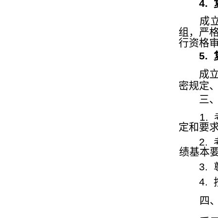
4.
成
组，严
行资格
5.
成
密规定
三
1.
定和要
2.
绩基本
3.
4.
四