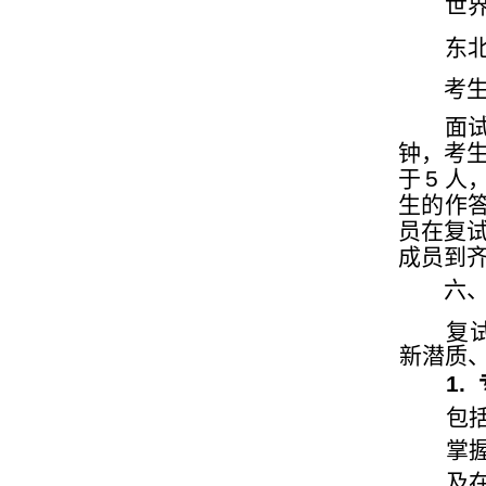
世
东
考
面
钟，考
于
5
人
生的作
员在复
成员到
六
复
新潜质
1.
包
掌
及