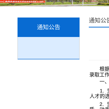
通知公
通知公告
根
录取工
一
1.
人才的
2.