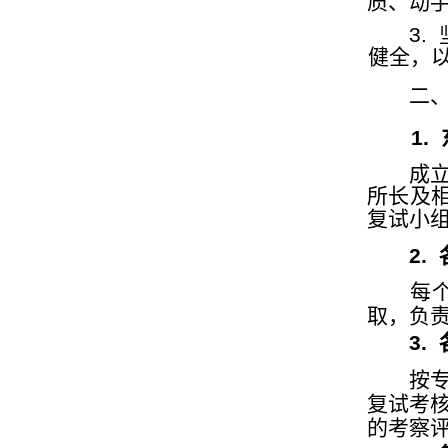
质、动
3.
健全，
二
1.
成
所长及
复试小
2.
每
取，负
3.
按
复试考
的考察