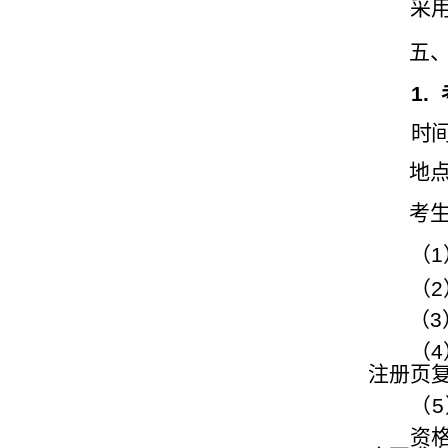
采
五
1.
时
地
考
（
1
（
2
（
3
（
4
注册页
（
5
资