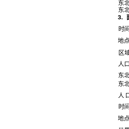
东
东
3.
时
地
区
人
东
东
人
时
地