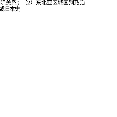
国际
关系
；（
2
）东北亚区域国别政治
或
日本史