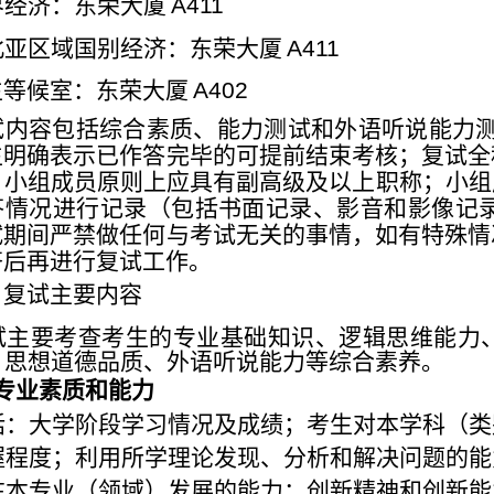
界经济：东荣大厦
A411
北亚区域国别经济：东荣大厦
A411
生等候室：东荣大厦
A402
试内容包括综合素质、能力测试和外语听说能力
生明确表示已作答
完毕的可提前结束考核；复试全
，小组成员原则上应具有副高级及
以上
职称；小组
答情况进行记录（包括书面记录、影音和影像记
试期间严
禁做任何与考
试无关的事情，如有特殊情
齐后再进行复试工作。
、复试主要内容
试主要考查考生的专业基础知识、逻辑思维能力
、思想道德品质、
外语听说能力等综合素养。
专业素质和能力
括：大学阶段学习情况及成绩；考生对本学科（类
握程度；利用所学理论发现、分析和解决问题的能
在本专业（领域）发展的能力；创新精神和创新能