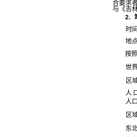
合要求
与《吉
2.
时
地
按
世
区
人
人
区
东