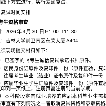
用线下方式进行，实行差额复试。
、复试时间安排
考生资格审查
间：
2026
年
3
月
30
日
9
：
00--11
：
30
点：吉林大学前卫南区东荣大厦
A404
生须现场提交材料如下：
）
已签字的《考生诚信复试承诺书》原件。
）居民身份证原件及复印件一份（原件查验，复
）往届考生毕业（结业）证书原件及复印件一份
）应届毕业生学生证原件及复印件一份（原件
查
复印到一页
纸上，
注册页需注册到当前学期。
）本科阶段定向就业培养的应届本科毕业生需
格审查有下列情况之一者取消复试资格和录取资格