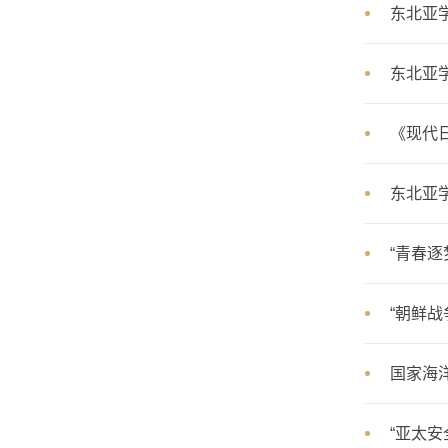
东北亚
东北亚学
《现代
东北亚
“青春逐
“朝鲜
国家海
“亚太