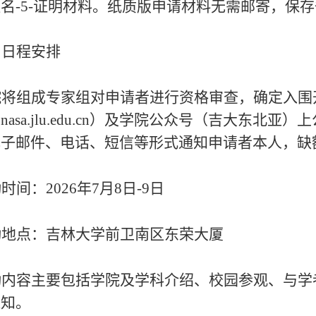
名-5-证明材料。
纸质版申请材料无需邮寄，保存
、
日程安排
院将组成专家组对申请者进行资格审查，确定入围
（
nasa
.jlu.edu.cn
）
及学院公众号（吉大东北亚）上
电子邮件、电话、短信等形式通知申请者本人，缺
动时间：
202
6
年
7月
8日-9日
动地点：吉林大学前卫南区东荣大厦
动内容主要包括
学院及学科介
绍、
校园参观、与学
通知。