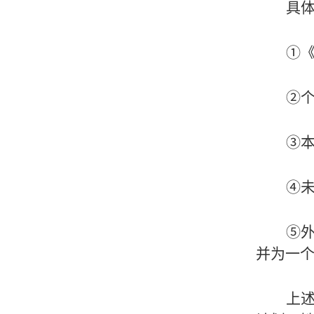
具
①
②
③
④未
⑤
并为一
上