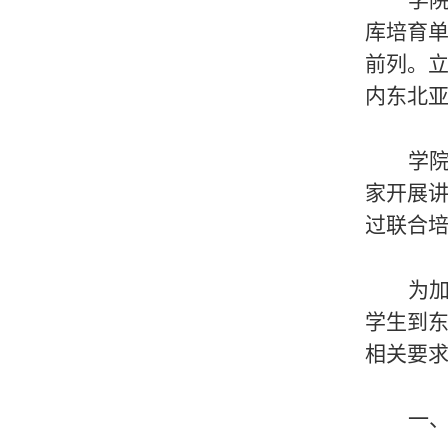
学
库培育
前列。
内东北
学
家开展
过联合
为
学生到
相关要
一