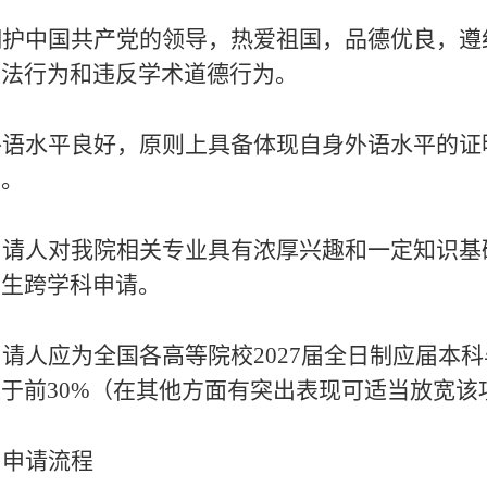
. 拥护中国共产党的领导，热爱祖国，品德优良，
违法行为和违反学术道德行为。
. 外语水平良好，原则上具备体现自身外语水平的
）。
 申请人对我
院相关专业
具有浓厚兴趣
和一定知识基
学生跨学科申请。
申请人应为全国各高等院校
202
7届全日制应届本
于前30%（在其他方面有突出表现可适当放宽该
、申请
流程