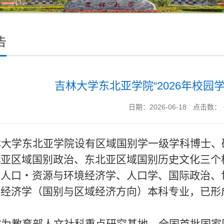
告
吉林大学东北亚学院“2026年校园
日期：2026-06-18
点击数：
林大学东北亚
学院
设有
区域国别学一级学科博士、
北亚区域国别政治、东北亚区域国别历史文化三
个
、人口・资源与环境经济学、人口学、国际政治、
设经济学（国别与区域经济方向）本科专业
，
已形