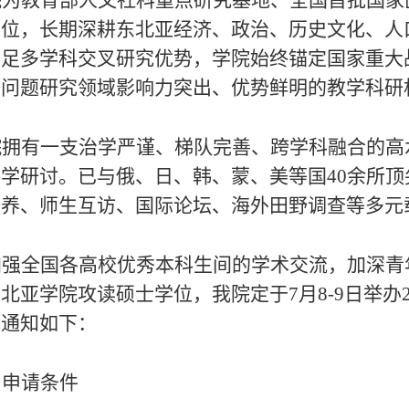
院为教育部人文社科重点研究基地、全国首批国家
单位，
长期
深耕东北亚经济、
政治、
历史文化、人
立足多学科交叉研究优势，学院始终锚定国家重大
亚
问题研究
领域影响力突出、
优势鲜明的
教学科研
院拥有一支治学严谨、梯队完善、跨学科融合的高
讲学研讨
。
已与俄、日、韩、蒙、美等国
40余所顶
培养
、师生互访、国际论坛、海外田野调查等多元
加强
全国
各高校
优秀本科生
间的学术交流
，
加深青
东北亚学院攻读硕士学位
，我院定于
7月
8-9日
举办
求通知如下：
、申请条件