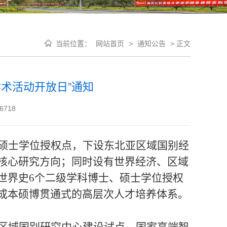
当前位置：
网站首页
>
通知公告
>
正文
学术活动开放日”通知
6718
硕士学位授权点，下设东北亚区域国别经
核心研究方向；同时设有世界经济、区域
世界史
6个二级学科博
士、
硕士
学位授权
成本硕博
贯通式
的
高层次人才培养体系。