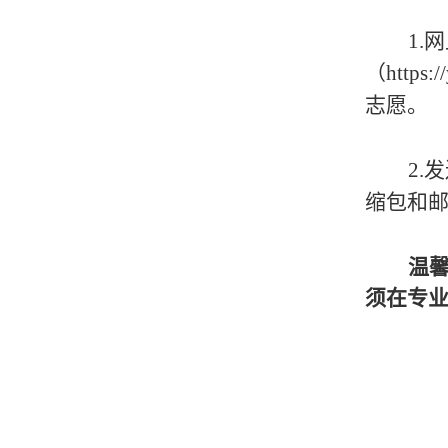
1.
（http
志愿。
2.
缩包和
温
须在专业