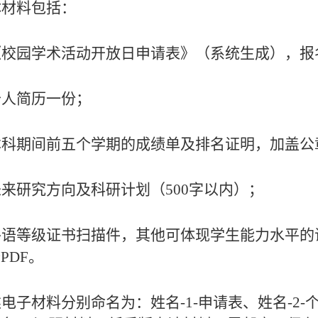
体材料包括：
《
校园学术活动开放日申请表
》
（系统生成）
，
报
个人简历一份；
本科期间前五个学期的成绩单及排名证明
，
加盖公
来研究方向及科研计划（500字以内）；
外语等级
证书扫描件
，
其他
可体现学生能力水平的
个
PDF。
述电子材料分别命名为：姓名
-1-申请表、姓名-2