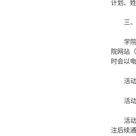
计划、姓
三
学
院网站
时会以
活
活
活
注后续