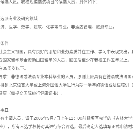
学候选人员。我校现遴选该项目的候选人员，具体如下：
派专业及研究领域
、医学、数学、建筑、化学等专业。非酒店管理、旅游专业。
条件
会主义祖国，具有良好的思想和业务素质并在工作、学习中表现突出，
国家留学基金资助出国留学的人员，回国后至少在我校工作五年以上。
35周岁以下。
求：非德语或法语专业本科毕业的人员，原则上应具有在德语或法语国家
排到北京语言大学或上海外国语大学进行为期一学年的德语或法语培训（入
康（需提交国际旅行健康证书）。
事宜
请人员，请于2005年9月7日上午11：00前将填写完毕的《吉林大
0室），所有人选学校将对其进行综合评选，最后确定人选填写正式申请材