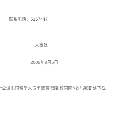
：5167447
事处
05年9月5日
学公派出国留学人员申请表”请到校园网“校内通知”处下载。