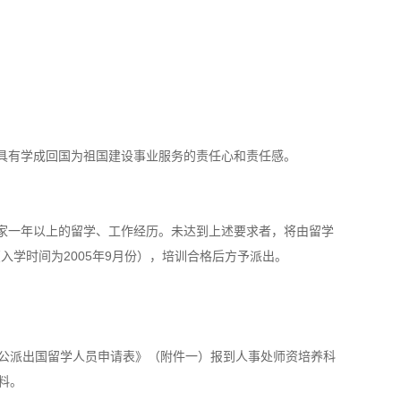
具有学成回国为祖国建设事业服务的责任心和责任感。
一年以上的留学、工作经历。未达到上述要求者，将由留学
学时间为2005年9月份），培训合格后方予派出。
学公派出国留学人员申请表》（附件一）报到人事处师资培养科
料。