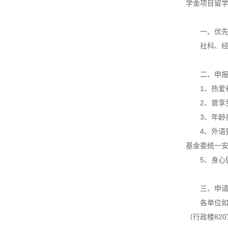
学金项目留
一、优先选
社科、经济
二、申报
1、热爱社
2、曾享受
3、年龄在
4、外语要
基金委统一安
5、身心健
三、申请
各单位如有申
（行政楼82