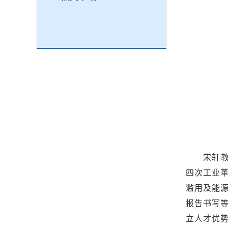
宋轩教
四次工业
滥用及能
报告书写
立人才优势