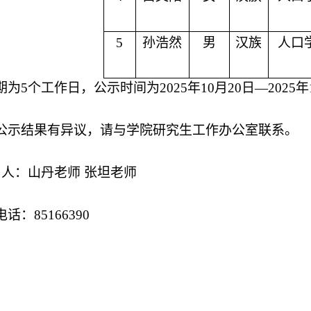
5
孙浩然
男
汉族
人口
期为
5个工作日，公示时间为202
5
年
1
0
月
20
日
—202
5
年
公示结果有异议，请与学院
研究生工作
办公室联系。
人：
山丹老师
张坦老师
电话：
85166390