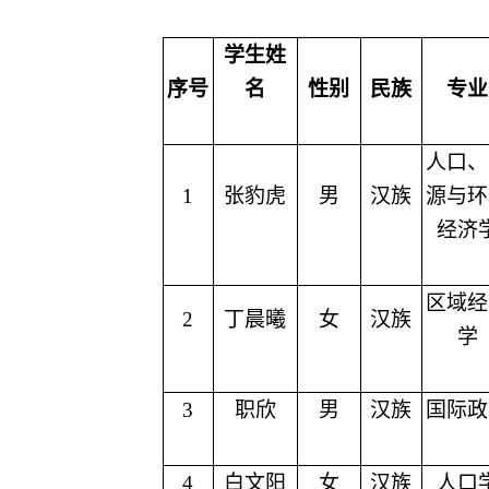
学生姓
序号
名
性别
民族
专业
人口、
1
张豹虎
男
汉族
源与环
经济
区域经
2
丁晨曦
女
汉族
学
3
职欣
男
汉族
国际政
4
白文阳
女
汉族
人口