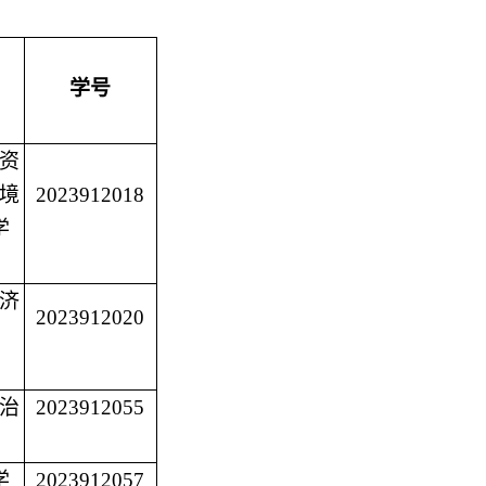
学号
资
境
2023912018
学
济
2023912020
治
2023912055
学
2023912057