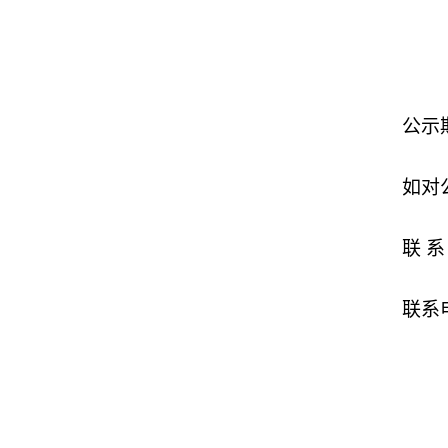
公示
如对
联
系
联系