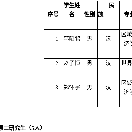
学生姓
民
序号
名
性别
族
专
区
1
郭昭鹏
男
汉
济
2
赵子恒
男
汉
世
区
3
郑怀宇
男
汉
济
硕士研究生（
5
人）