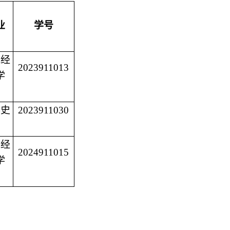
业
学号
域经
2023911013
学
界史
2023911030
域经
2024911015
学