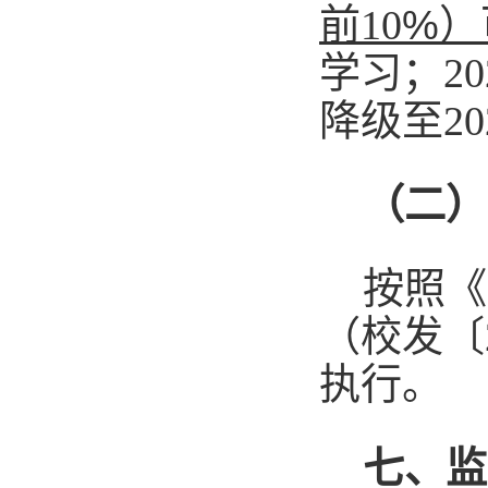
%
前
10
）
学习；
20
降级至
20
（二）
按照《
（校发〔
执行。
七、监