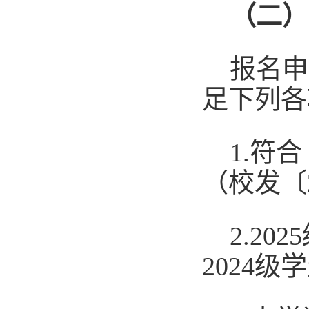
（二）
报名申
足下列各
1.符
（校发〔
2.202
5
202
4
级学