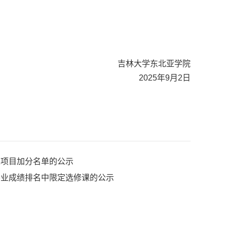
吉林大学
东北亚
学院
202
5
年9月
2
日
类项目加分名单的公示
学业成绩排名中限定选修课的公示