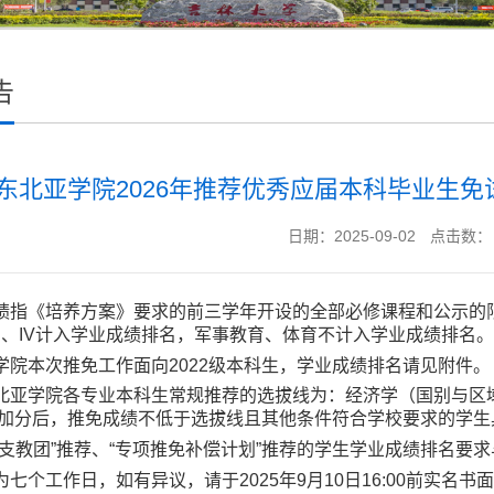
告
东北亚学院2026年推荐优秀应届本科毕业生
日期：2025-09-02
点击数：
绩指《培养方案》要求的前三学年开设的全部必修课程和公示的
、III、IV计入学业成绩排名，军事教育、体育不计入学业成绩排名。
学院本次推免工作面向202
2
级本科生，学业成绩排名请见附件。
北亚
学院各专业本科生常规推荐的选拔线为：经济学（国别与区域
加分后，推免成绩不低于选拔线且其他条件符合学校要求的学生
生支教团”推荐、“专项推免补偿计划”推荐的学生学业成绩排名要
为
七
个工作日，如有异议，请于202
5
年9月1
0
日16:00前实名书