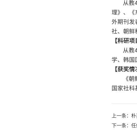
从教
理》、《
外期刊发
社、朝鲜
【科研项
从教
学、韩国
【获奖情
《朝
国家社科
上一条：
朴
下一条：
任