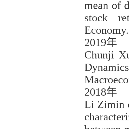
mean of d
stock ret
Economy.
2019
年
Chunji X
Dynamic
Macroeco
2018
年
Li Zimin 
characte