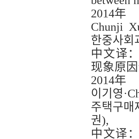
between m
2014
年
Chunji X
한중사회
中文译
现象原因
2014
年
이기영
·
Ch
주택구매
권
),
中文译